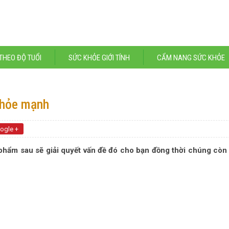
THEO ĐỘ TUỔI
SỨC KHỎE GIỚI TÍNH
CẨM NANG SỨC KHỎE
khỏe mạnh
ogle +
c phẩm sau sẽ giải quyết vấn đề đó cho bạn đồng thời chúng còn