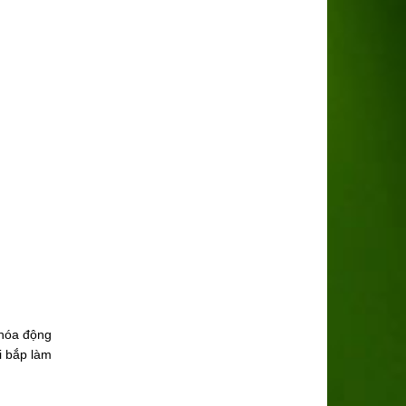
 hóa động
i bắp làm