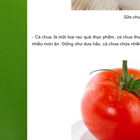
Sữa chu
- Cà chua
: l
à một loại rau quả thực phẩm, cà chua th
nhiều món ăn. Giống như dưa hấu, cà chua chứa nhiều v