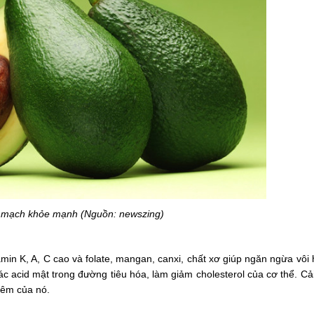
m mạch khỏe mạnh (Nguồn: newszing)
min K, A, C cao và folate, mangan, canxi, chất xơ giúp ngăn ngừa vôi
 acid mật trong đường tiêu hóa, làm giảm cholesterol của cơ thể. Cả
iêm của nó.