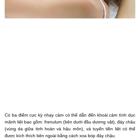
Có ba điểm cực kỳ nhạy cảm có thể dẫn đến khoái cảm tình dục
mãnh liệt bao gồm: frenulum (bên dưới đầu dương vật), đáy chậu
(vùng da giữa tinh hoàn và hậu môn), và tuyến tiền liệt có thể
được kích thích bên ngoài bằng cách xoa bóp đáy chậu.