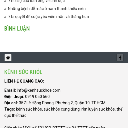
7 nỗi sợ của đàn ông về tình dục
Những bệnh dễ mắc ở nam thanh thiếu niên
7 bí quyết để cuộc yêu viên mãn và thăng hoa
BÌNH LUẬN
KÊNH SỨC KHỎE
LIÊN HỆ QUẢNG CÁO:
Email:
info@kenhsuckhoe.com
Điện thoại:
0919 050 560
Địa chỉ:
357 Lê Hồng Phong, Phường 2, Quận 10, TP.HCM
Tags:
kênh sức khỏe
,
sức khỏe cộng đồng
,
rèn luyện sức khỏe
,
thể
dục thể thao