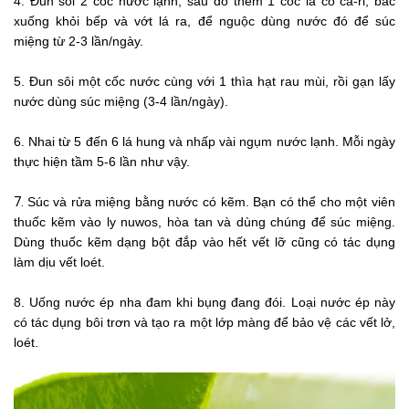
4. Đun sôi 2 cốc nước lạnh, sau đó thêm 1 cốc lá cỏ ca-ri, bắc
xuống khỏi bếp và vớt lá ra, để nguộc dùng nước đó để súc
miệng từ 2-3 lần/ngày.
5. Đun sôi một cốc nước cùng với 1 thìa hạt rau mùi, rồi gạn lấy
nước dùng súc miệng (3-4 lần/ngày).
6. Nhai từ 5 đến 6 lá hung và nhấp vài ngụm nước lạnh. Mỗi ngày
thực hiện tầm 5-6 lần như vậy.
7.
Súc và rửa miệng bằng nước có kẽm. Bạn có thể cho một viên
thuốc kẽm vào ly nuwos, hòa tan và dùng chúng để súc miệng.
Dùng thuốc kẽm dạng bột đắp vào hết vết lỡ cũng có tác dụng
làm dịu vết loét.
8. Uống nước ép nha đam khi bụng đang đói. Loại nước ép này
có tác dụng bôi trơn và tạo ra một lớp màng để bảo vệ các vết lở,
loét.