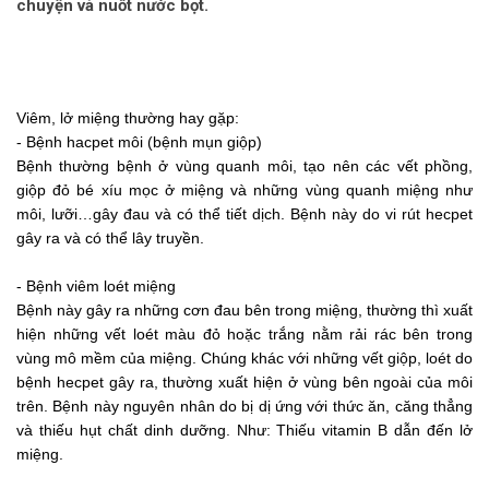
chuyện và nuốt nước bọt.
Viêm, lở miệng thường hay gặp:
- Bệnh hacpet môi (bệnh mụn giộp)
Bệnh thường bệnh ở vùng quanh môi, tạo nên các vết phồng,
giộp đỏ bé xíu mọc ở miệng và những vùng quanh miệng như
môi, lưỡi…gây đau và có thể tiết dịch. Bệnh này do vi rút hecpet
gây ra và có thể lây truyền.
- Bệnh viêm loét miệng
Bệnh này gây ra những cơn đau bên trong miệng, thường thì xuất
hiện những vết loét màu đỏ hoặc trắng nằm rải rác bên trong
vùng mô mềm của miệng. Chúng khác với những vết giộp, loét do
bệnh hecpet gây ra, thường xuất hiện ở vùng bên ngoài của môi
trên. Bệnh này nguyên nhân do bị dị ứng với thức ăn, căng thẳng
và thiếu hụt chất dinh dưỡng. Như: Thiếu vitamin B dẫn đến lở
miệng.