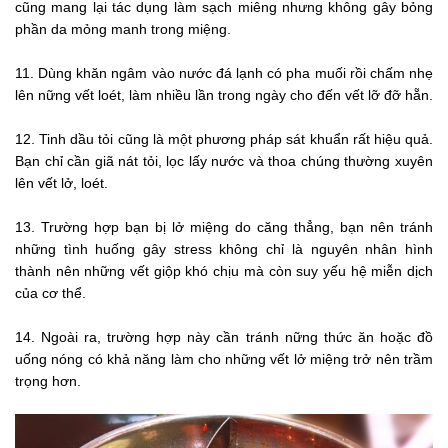
cũng mang lại tác dụng làm sạch miêng nhưng không gây bỏng
phần da mỏng manh trong miệng.
11. Dùng khăn ngâm vào nước đá lạnh có pha muối rồi chấm nhẹ
lên nững vết loét, làm nhiều lần trong ngày cho đến vết lỡ đỡ hẵn.
12. Tinh dầu tỏi cũng là một phương pháp sát khuẩn rất hiệu quả.
Bạn chỉ cần giã nát tỏi, lọc lấy nước và thoa chúng thường xuyên
lên vết lở, loét.
13. Trường hợp bạn bị lở miệng do căng thẳng, bạn nên tránh
những tình huống gây stress không chỉ là nguyên nhân hình
thành nên những vết giộp khó chịu mà còn suy yếu hệ miễn dịch
của cơ thể.
14. Ngoài ra, trường hợp này cần tránh nững thức ăn hoặc đồ
uống nóng có khả năng làm cho những vết lở miệng trở nên trầm
trọng hơn.