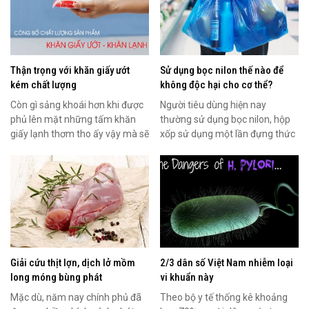
Thận trọng với khăn giấy ướt
Sử dụng bọc nilon thế nào để
kém chất lượng
không độc hại cho cơ thể?
Còn gì sảng khoái hơn khi được
Người tiêu dùng hiện nay
phủ lên mặt những tấm khăn
thường sử dụng bọc nilon, hộp
giấy lạnh thơm tho ấy vậy mà sẽ
xốp sử dụng một lần đựng thức
khiến bạn “phát...
ăn, sữa nóng, cơm,......
Giải cứu thịt lợn, dịch lở mồm
2/3 dân số Việt Nam nhiễm loại
long móng bùng phát
vi khuẩn này
Mặc dù, năm nay chính phủ đã
Theo bộ y tế thống kê khoảng