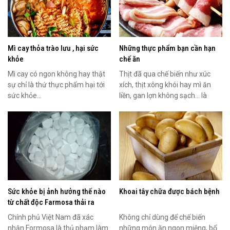
Mì cay thỏa trào lưu , hại sức
Những thực phẩm bạn cần hạn
khỏe
chế ăn
Mì cay có ngon không hay thật
Thịt đã qua chế biến như xúc
sự chỉ là thứ thực phẩm hại tới
xích, thịt xông khói hay mì ăn
sức khỏe…
liền, gan lợn không sạch... là
những thực phẩm...
Sức khỏe bị ảnh hưởng thế nào
Khoai tây chữa được bách bệnh
từ chất độc Farmosa thải ra
Chính phủ Việt Nam đã xác
Không chỉ dùng để chế biến
nhận Formosa là thủ phạm làm
những món ăn ngon miệng, bổ