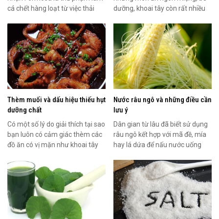
cá chết hàng loạt từ việc thải
dưỡng, khoai tây còn rất nhiều
phenol và xyanua vượt...
công dụng đối với sức...
Thèm muối và dấu hiệu thiếu hụt
Nước râu ngô và những điều cần
dưỡng chất
lưu ý
Có một số lý do giải thích tại sao
Dân gian từ lâu đã biết sử dụng
bạn luôn có cảm giác thèm các
râu ngô kết hợp với mã đề, mía
đồ ăn có vị mặn như khoai tây
hay lá dứa để nấu nước uống
chiên hoặc...
thanh nhiệt...