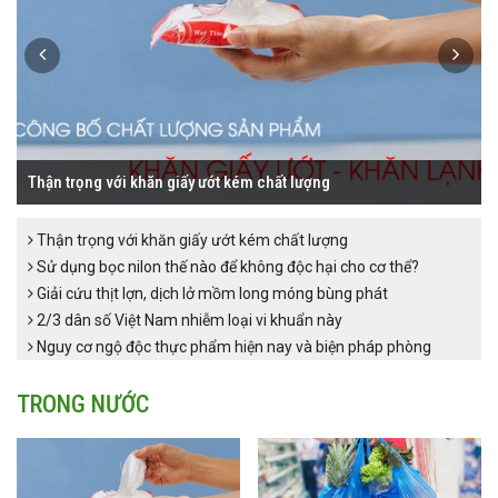
next
prev
Thận trọng với khăn giấy ướt kém chất lượng
Thận trọng với khăn giấy ướt kém chất lượng
Sử dụng bọc nilon thế nào để không độc hại cho cơ thể?
Giải cứu thịt lợn, dịch lở mồm long móng bùng phát
2/3 dân số Việt Nam nhiễm loại vi khuẩn này
Nguy cơ ngộ độc thực phẩm hiện nay và biện pháp phòng
chống
Thói quen xấu cần tránh để sống khỏe mạnh - P2
TRONG NƯỚC