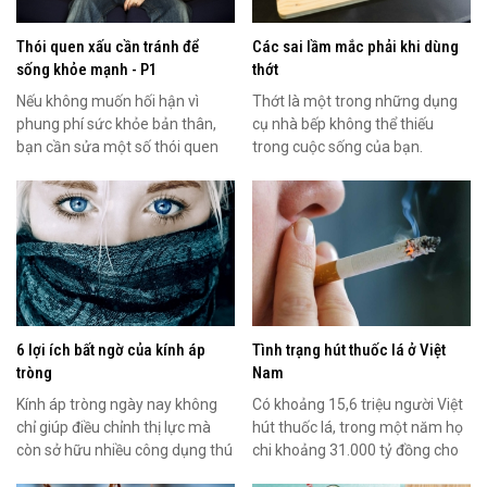
Thói quen xấu cần tránh để
Các sai lầm mắc phải khi dùng
sống khỏe mạnh - P1
thớt
Nếu không muốn hối hận vì
Thớt là một trong những dụng
phung phí sức khỏe bản thân,
cụ nhà bếp không thể thiếu
bạn cần sửa một số thói quen
trong cuộc sống của bạn.
xấu như lười vận động,...
Nhưng bạn có biết, không...
6 lợi ích bất ngờ của kính áp
Tình trạng hút thuốc lá ở Việt
tròng
Nam
Kính áp tròng ngày nay không
Có khoảng 15,6 triệu người Việt
chỉ giúp điều chỉnh thị lực mà
hút thuốc lá, trong một năm họ
còn sở hữu nhiều công dụng thú
chi khoảng 31.000 tỷ đồng cho
vị khác.
việc hút...