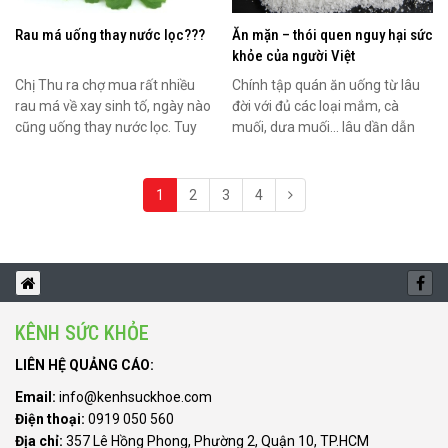
Rau má uống thay nước lọc???
Ăn mặn – thói quen nguy hại sức
khỏe của người Việt
Chị Thu ra chợ mua rất nhiều
Chính tập quán ăn uống từ lâu
rau má về xay sinh tố, ngày nào
đời với đủ các loại mắm, cà
cũng uống thay nước lọc. Tuy
muối, dưa muối... lâu dần dẫn
nhiên đến ngày...
đến mọi người có...
1
2
3
4
KÊNH SỨC KHỎE
LIÊN HỆ QUẢNG CÁO:
Email:
info@kenhsuckhoe.com
Điện thoại:
0919 050 560
Địa chỉ:
357 Lê Hồng Phong, Phường 2, Quận 10, TP.HCM