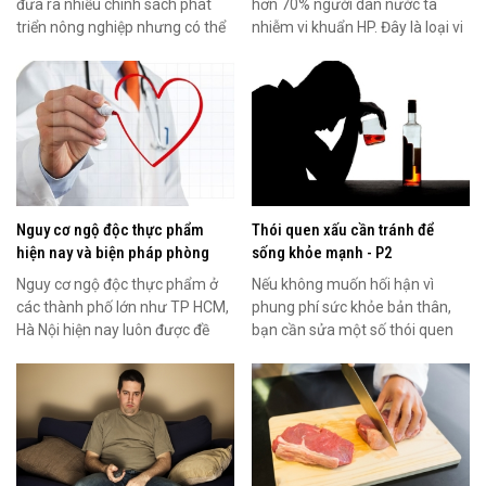
đưa ra nhiều chính sách phát
hơn 70% người dân nước ta
triển nông nghiệp nhưng có thể
nhiễm vi khuẩn HP. Đây là loại vi
chúng ta sẽ phải...
khuẩn gì và tác...
Nguy cơ ngộ độc thực phẩm
Thói quen xấu cần tránh để
hiện nay và biện pháp phòng
sống khỏe mạnh - P2
chống
Nguy cơ ngộ độc thực phẩm ở
Nếu không muốn hối hận vì
các thành phố lớn như TP HCM,
phung phí sức khỏe bản thân,
Hà Nội hiện nay luôn được đề
bạn cần sửa một số thói quen
cao tìm cách giải...
xấu như lười vận động,...