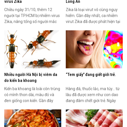
virus Zika
Long An
Chiều ngày 31/10, thêm 12
Zika là loại virut vô cùng nguy
người tại TP.HCM bị nhiễm virus
hiểm. Gần đây nhất, ca nhiễm
Zika, nâng tổng số người mắc
virut Zika đã được phát hiện tại
bệnh lên 17 người....
Long An.
Nhiều người Hà Nội bị viêm da
“Tem giấy” đang giết giới trẻ.
do kiến ba khoang
Kiến ba khoang là loài côn trùng
Hàng đá, thuốc lắc, ma túy… từ
có mình thon dài, màu đỏ và
lâu đã được xem như con dao
đen giống con kiến. Gần đây
đang đâm chết giới trẻ. Ngày
nhiều người Hà Nội...
nay lại còn xuất...