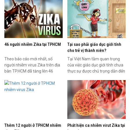
46 người nhiễm Zika tại TPHCM
Tại sao phải giáo dục giới tính
cho trẻ vị thành niên?
Theo báo cáo mới nhất, số
Tại Việt Nam tầm quan trọng
người nhiễm virus Zika trên địa
của việc giáo dục giới tính chưa
bàn TP.HCM đã tăng lên 46
thực sự được chú trọng dẫn đến
người, trong đó nơi tập...
nhièu hậu qủa...
Thêm 12 người ở TPHCM nhiễm
Phát hiện ca nhiễm virut Zika tại