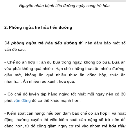
Nguyên nhân bệnh tiểu đường ngày càng trẻ hóa
2. Phòng ngừa trẻ hóa tiểu đường
Để
phòng ngừa trẻ hóa tiểu đường
thì nên đảm bảo một số
vấn đề sau:
- Chế độ ăn hợp lí: ăn đủ bữa trong ngày, không bỏ bữa. Bữa ăn
vừa phải không quá nhiều. Hạn chế những thức ăn nhiều đường,
giàu mỡ, không ăn quá nhiều thức ăn đống hộp, thức ăn
nhanh,.... Ăn nhiều rau xanh, hoa quả.
- Có chế độ luyện tập hằng ngày: tốt nhất mỗi ngày nên có 30
phút
vận động
để cơ thể khỏe mạnh hơn.
- Kiểm soát cân nặng: nếu bạn đảm bảo chế độ ăn hợp lí và hoạt
động thường xuyên thì việc kiểm soát cân nặng sẽ trở nên dễ
dàng hơn, từ đó cũng giảm nguy cơ rơi vào nhóm
trẻ hóa tiểu