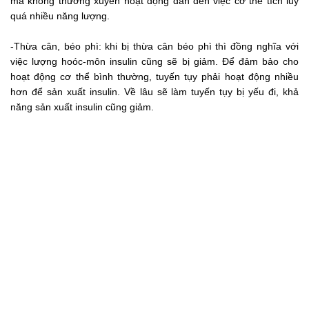
mà không thường xuyên hoạt động dẫn đến việc cơ thể tích lũy
quá nhiều năng lượng.
-Thừa cân, béo phì: khi bị thừa cân béo phì thì đồng nghĩa với
việc lượng hoóc-môn insulin cũng sẽ bị giảm. Để đảm bảo cho
hoạt động cơ thể bình thường, tuyến tụy phải hoạt động nhiều
hơn để sản xuất insulin. Về lâu sẽ làm tuyến tụy bị yếu đi, khả
năng sản xuất insulin cũng giảm.