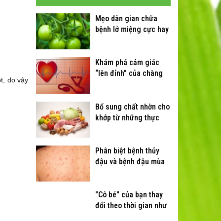
Mẹo dân gian chữa
bệnh lở miệng cực hay
Khám phá cảm giác
“lên đỉnh” của chàng
t, do vậy
Bổ sung chất nhờn cho
khớp từ những thực
phẩm quen thuộc
Phân biệt bệnh thủy
đậu và bệnh đậu mùa
"Cô bé" của bạn thay
đổi theo thời gian như
thế nào?