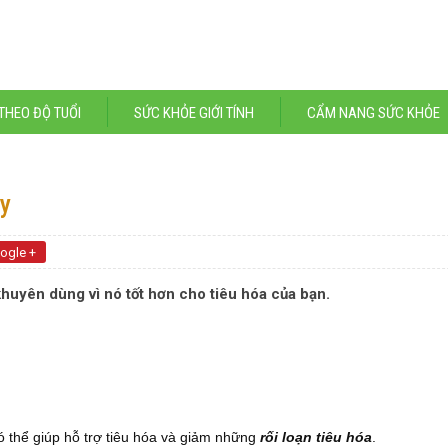
THEO ĐỘ TUỔI
SỨC KHỎE GIỚI TÍNH
CẨM NANG SỨC KHỎE
ây
ogle +
 khuyên dùng vì nó tốt hơn cho tiêu hóa của bạn.
ó thể giúp hỗ trợ tiêu hóa và giảm những
rối loạn tiêu hóa
.