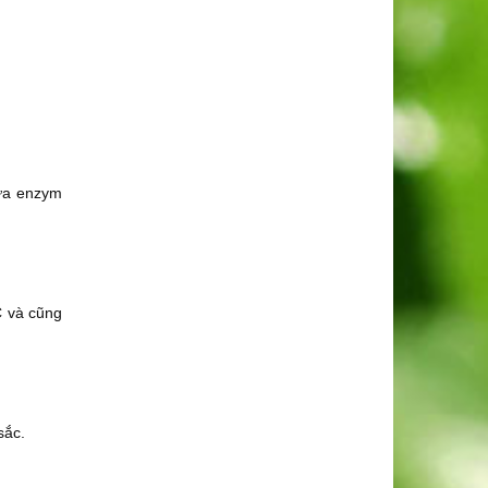
hứa enzym
C và cũng
sắc.