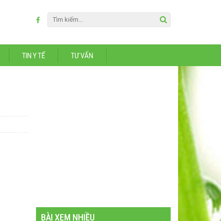
TIN Y TẾ
TƯ VẤN
BÀI XEM NHIỀU