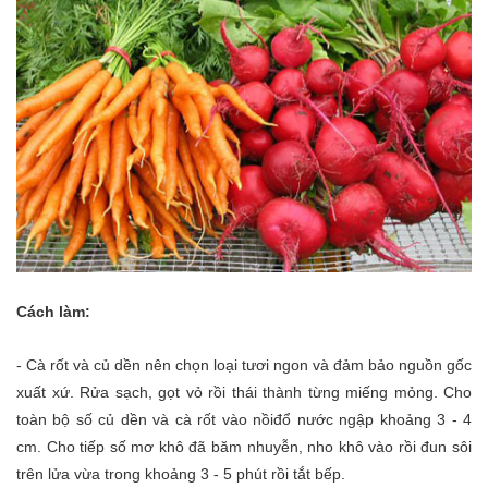
Cách làm:
- Cà rốt và củ dền nên chọn loại tươi ngon và đảm bảo nguồn gốc
xuất xứ. Rửa sạch, gọt vỏ rồi thái thành từng miếng mỏng. Cho
toàn bộ số củ dền và cà rốt vào nồiđổ nước ngập khoảng 3 - 4
cm. Cho tiếp số mơ khô đã băm nhuyễn, nho khô vào rồi đun sôi
trên lửa vừa trong khoảng 3 - 5 phút rồi tắt bếp.