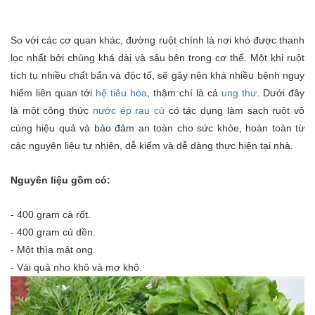
So với các cơ quan khác, đ
ường ruột chính là nơi khó được thanh
lọc nhất bởi chúng khá dài và sâu bên trong cơ thể.
Một khi ruột
tích tụ nhiều chất bẩn và độc tố, sẽ gây nên khá nhiều bệnh nguy
hiểm liên quan tới
hệ tiêu hóa
, thậm chí là cả
ung thư
. Dưới đây
là một công thức
nước ép rau củ
có tác dụng làm sạch ruột vô
cùng hiệu quả và bảo đảm an toàn cho sức khỏe, hoàn toàn từ
các nguyên liệu tự nhiên, dễ kiếm và dễ dàng thực hiện tại nhà.
Nguyên liệu gồm có:
- 400 gram cà rốt.
- 400 gram củ dền.
- Một thìa mật ong.
- Vài quả nho khô và mơ khô.