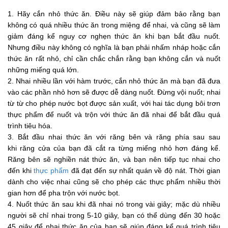
1. Hãy cắn nhỏ thức ăn. Điều này sẽ giúp đảm bảo rằng bạn
không có quá nhiều thức ăn trong miệng để nhai, và cũng sẽ làm
giảm đáng kể nguy cơ nghẹn thức ăn khi bạn bắt đầu nuốt.
Nhưng điều này không có nghĩa là bạn phải nhấm nháp hoặc cắn
thức ăn rất nhỏ, chỉ cần chắc chắn rằng bạn không cắn và nuốt
những miếng quá lớn.
2. Nhai nhiều lần với hàm trước, cắn nhỏ thức ăn mà bạn đã đưa
vào các phần nhỏ hơn sẽ được dễ dàng nuốt. Đừng vội nuốt; nhai
từ từ cho phép nước bọt được sản xuất, với hai tác dụng bôi trơn
thực phẩm để nuốt và trộn với thức ăn đã nhai để bắt đầu quá
trình tiêu hóa.
3. Bắt đầu nhai thức ăn với răng bên và răng phía sau sau
khi răng cửa của bạn đã cắt ra từng miếng nhỏ hơn đáng kể.
Răng bên sẽ nghiền nát thức ăn, và bạn nên tiếp tục nhai cho
đến khi
thực phẩm
đã đạt đến sự nhất quán về độ nát. Thời gian
dành cho việc nhai cũng sẽ cho phép các thực phẩm nhiều thời
gian hơn để pha trộn với nước bọt.
4. Nuốt thức ăn sau khi đã nhai nó trong vài giây; mặc dù nhiều
người sẽ chỉ nhai trong 5-10 giây, bạn có thể dùng đến 30 hoặc
45 giây để nhai thức ăn của bạn sẽ giúp đáng kể quá trình tiêu