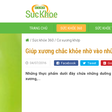
TRANG CHỦ
SỨC KHỎE 360
SỨC KHỎE 
/
Sức khỏe 360
/
Cơ xương khớp
Giúp xương chắc khỏe nhờ vào nh
04/07/2016
Facebook
Tweet
Go
Những thực phẩm dưới đây chứa những dưỡng c
xương,...