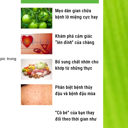
Mẹo dân gian chữa
bệnh lở miệng cực hay
Khám phá cảm giác
“lên đỉnh” của chàng
pic trong
Bổ sung chất nhờn cho
khớp từ những thực
phẩm quen thuộc
Phân biệt bệnh thủy
đậu và bệnh đậu mùa
"Cô bé" của bạn thay
đổi theo thời gian như
thế nào?