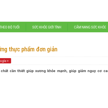
THEO ĐỘ TUỔI
SỨC KHỎE GIỚI TÍNH
CẨM NANG SỨC KHỎE
ững thực phẩm đơn giản
ogle +
hất cần thiết giúp xương khỏe mạnh, giúp giảm nguy cơ ca