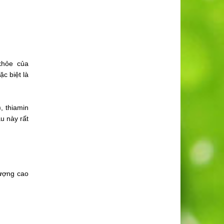
khỏe của
c biệt là
, thiamin
u này rất
lượng cao