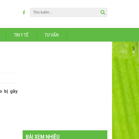
TIN Y TẾ
TƯ VẤN
o bị gãy
BÀI XEM NHIỀU