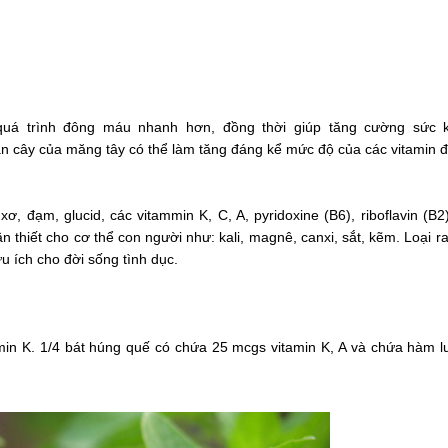
quá trình đông máu nhanh hơn, đồng thời giúp tăng cường sức 
ân cây của măng tây có thể làm tăng đáng kể mức độ của các vitamin đặ
 đạm, glucid, các vitammin K, C, A, pyridoxine (B6), riboflavin (B2)
n thiết cho cơ thể con người như: kali, magnê, canxi, sắt, kẽm. Loại ra
ữu ích cho đời sống tình dục.
amin K. 1/4 bát húng quế có chứa 25 mcgs vitamin K, A và chứa hàm 