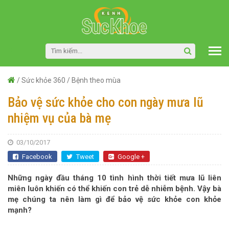
/
Sức khỏe 360
/
Bệnh theo mùa
Bảo vệ sức khỏe cho con ngày mưa lũ
nhiệm vụ của bà mẹ
03/10/2017
Facebook
Tweet
Google +
Những ngày đầu tháng 10 tình hình thời tiết mưa lũ liên
miên luôn khiến có thể khiến con trẻ dễ nhiễm bệnh. Vậy bà
mẹ chúng ta nên làm gì để bảo vệ sức khỏe con khỏe
mạnh?