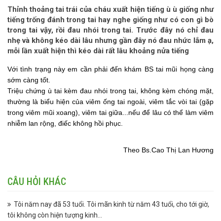
Thỉnh thoảng tai trái của cháu xuất hiện tiếng ù ù giống như
tiếng trống đánh trong tai hay nghe giống như có con gì bò
trong tai vậy, rồi đau nhói trong tai. Trước đây nó chỉ đau
nhẹ và không kéo dài lâu nhưng gần đây nó đau nhức lắm ạ,
mỗi lần xuất hiện thì kéo dài rất lâu khoảng nửa tiếng
Với tình trạng này em cần phải đến khám BS tai mũi họng càng
sớm càng tốt.
Triệu chứng ù tai kèm đau nhói trong tai, không kèm chóng mặt,
thường là biểu hiện của viêm ống tai ngoài, viêm tắc vòi tai (gặp
trong viêm mũi xoang), viêm tai giữa...nếu để lâu có thể làm viêm
nhiễm lan rộng, điếc không hồi phục.
Theo Bs.Cao Thị Lan Hương
CÂU HỎI KHÁC
Tôi năm nay đã 53 tuổi. Tôi mãn kinh từ năm 43 tuổi, cho tới giờ,
tôi không còn hiện tượng kinh...