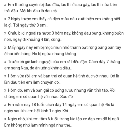
Em thường xuyên bị đau đầu, lúc thì ở sau gáy, lúc thì nửa bên
trái đầu. Mỗi khi đau là đau cả...
2 Ngày trước em thấy có dịch màu nâu xuất hiện em không biết
là gì. Tới ngày thứ 3 em...
Cháu bị đi ngoài ra nước 3 hôm nay, không đau bụng, không buồn
nôn, ngày đi khoảng 4 lần, cũng...
Mấy ngày nay em bị mọc mụn nhỏ thành bạt rộng bằng bàn tay
ở hai bên háng. Nó bị ngứa nhưng không...
Trước tới giờ kinh nguyệt của em rất đều đặn. Cách đây 7 tháng
em sang Nga, do ăn uống không điều...
Hôm vừa rồi, em và bạn trai có quan hệ tình dục với nhau. Đó là
lần đầu tiên em làm chuyện đó...
Hôm đó, em và bạn gái có uống rượu nhưng vẫn tỉnh táo. Rồi
chúng em có quan hệ với nhau. Sau đó...
Em năm nay 18 tuổi, cách đây 14 ngày em có quan hệ. Đó là
ngày sau khi em hết kinh 1 ngày. Khi...
Ngày nhỏ, khi em tầm 6 tuổi, trong lúc tập xe đạp em đã bị ngã.
Em không nhớ lắm mình ngã như thế...