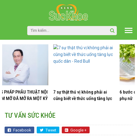
 THUẬT NỘI
7 sự thật thú vị không phải ai
6 bước cải thiện vóc 
Ở RA MỘT KỶ
cũng biết về thức uống tăng lực
phụ nữ
 LĨNH VỰC
quốc dân - Red Bull
ĐẸP
TƯ VẤN SỨC KHỎE
Facebook
Tweet
Google +