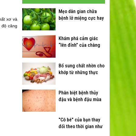
Mẹo dân gian chữa
bệnh lở miệng cực hay
hất xơ và
c độ căng
Khám phá cảm giác
“lên đỉnh” của chàng
Bổ sung chất nhờn cho
khớp từ những thực
phẩm quen thuộc
Phân biệt bệnh thủy
đậu và bệnh đậu mùa
"Cô bé" của bạn thay
đổi theo thời gian như
thế nào?