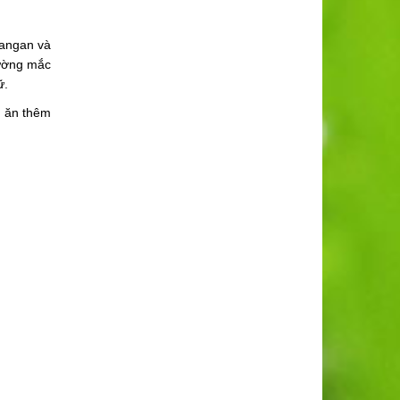
mangan và
hường mắc
ữ.
n ăn thêm