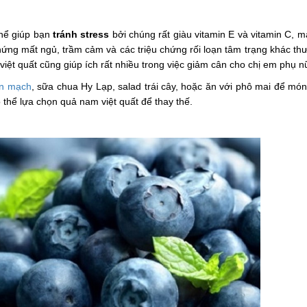
thể giúp bạn
tránh stress
bởi chúng rất giàu vitamin E và vitamin C, 
hứng mất ngủ, trầm cảm và các triệu chứng rối loạn tâm trạng khác t
việt quất cũng giúp ích rất nhiều trong việc giảm cân cho chị em phụ n
ến mạch
, sữa chua Hy Lạp, salad trái cây, hoặc ăn với phô mai để mó
 thể lựa chọn quả nam việt quất để thay thế.