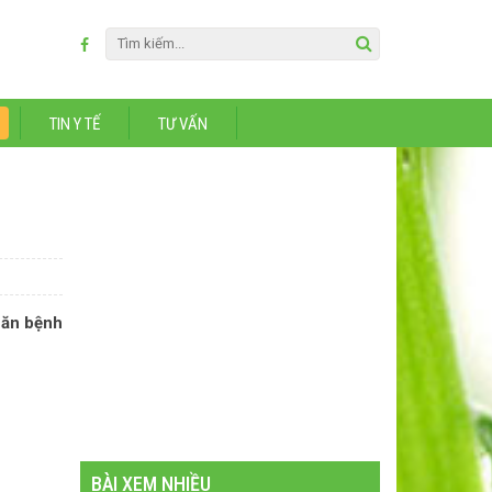
TIN Y TẾ
TƯ VẤN
căn bệnh
BÀI XEM NHIỀU