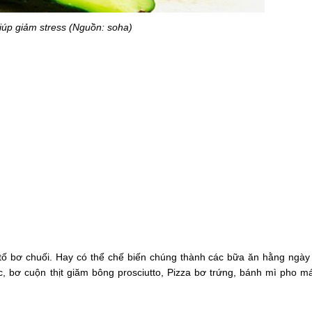
iúp giảm stress (Nguồn: soha)
 tố bơ chuối. Hay có thể chế biến chúng thành các bữa ăn hằng ngà
, bơ cuộn thịt giăm bông prosciutto, Pizza bơ trứng, bánh mì pho m