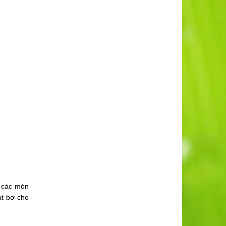
y các món
át bơ cho