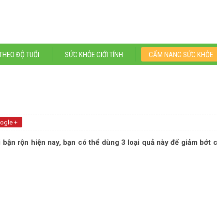
THEO ĐỘ TUỔI
SỨC KHỎE GIỚI TÍNH
CẨM NANG SỨC KHỎE
ogle +
i bận rộn hiện nay, bạn có thể dùng 3 loại quả này để giảm bớt 